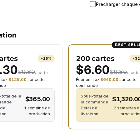
parcourir
Précharger chaque c
ation
BEST SELL
artes
200 cartes
−
25
%
−
3
.30
$6.60
$9.80
$9.80
/ carte
/ carte
isez
$125.00
sur cette
Économisez
$640.00
sur cette
nde
commande
total de la
Sous-total de
$365.00
$1,320.0
mande
la commande
 de
1 semaine de
Délai de
2 semaines d
ison
production
livraison
productio