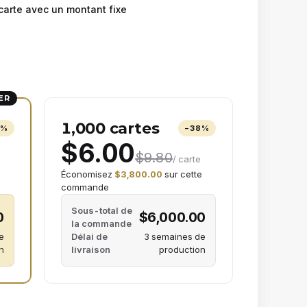
arte avec un montant fixe
ER
1,000 cartes
2
%
−
38
%
$6.00
$9.80
/ carte
Économisez
$3,800.00
sur cette
commande
Sous-total de
0
$6,000.00
la commande
e
Délai de
3 semaines de
n
livraison
production