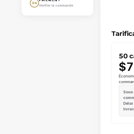
04
Vérifier la commande
Tarific
50 c
$7
Économ
comma
Sous-
com
Délai
livra