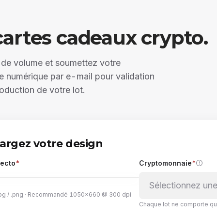
cartes cadeaux crypto.
r de volume et soumettez votre
numérique par e-mail pour validation
oduction de votre lot.
argez votre design
recto
*
Cryptomonnaie
*
Sélectionnez un
.jpg / .png · Recommandé 1050×660 @ 300 dpi
Chaque lot ne comporte qu
sez le visuel ici, ou cliquez pour