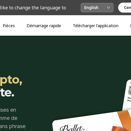
like to change the language to
English
Con
Pièces
Démarrage rapide
Télécharger l'application
pto,
te.
ises en
omme de
sans phrase