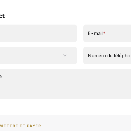
ct
E-mail
*
Numéro de télépho
e
METTRE ET PAYER