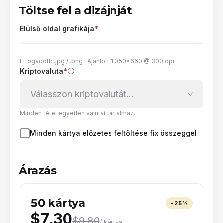
Töltse fel a dizájnját
Elülső oldal grafikája
*
Elfogadott: .jpg / .png · Ajánlott 1050×660 @ 300 dpi
Kriptovaluta
*
Húzza ide a grafikát, vagy kattintson a
tallózáshoz
Válasszon kriptovalutát…
Minden tétel egyetlen valutát tartalmaz.
Minden kártya előzetes feltöltése fix összeggel
Árazás
50 kártya
−
25
%
$7.30
$9.80
/ kártya