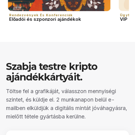
Rendezvények És Konferenciák
Ügyfél
Előadói és szponzori ajándékok
VIP k
Szabja testre kripto
ajándékkártyáit.
Töltse fel a grafikáját, válasszon mennyiségi
szintet, és küldje el. 2 munkanapon belül e-
mailben elküldjük a digitális mintát jóváhagyásra,
mielőtt tétele gyártásba kerülne.