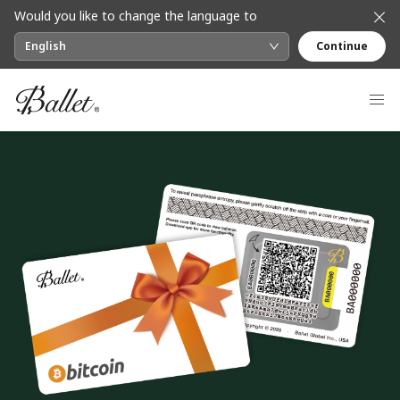
Navigated to REAL sorozatKripto cold storage
Would you like to change the language to
English
Continue