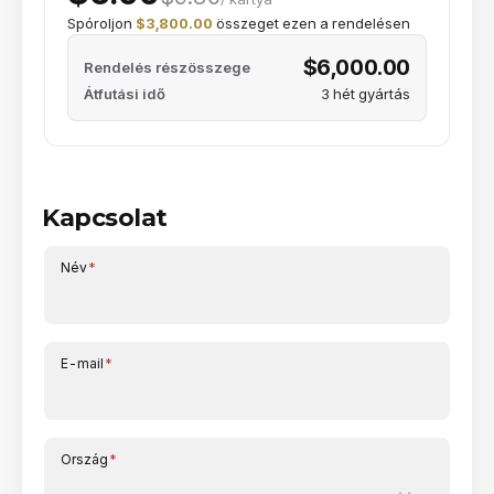
Spóroljon
$3,800.00
összeget ezen a rendelésen
$6,000.00
Rendelés részösszege
Átfutási idő
3 hét gyártás
Kapcsolat
Név
*
E-mail
*
Ország
*