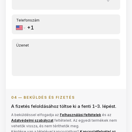
Telefonszám
Üzenet
04 —
BEKÜLDÉS ÉS FIZETÉS
A fizetés feloldásához töltse ki a fenti 1–3. lépést.
A beküldéssel elfogadja az
Felhasználási feltételek
és az
Adatvédelmi szabályzat
feltételeit. Az egyedi termékek nem
vehetők vissza, és nem téríthetők meg.
Kérdése van a tételével kapcsolatban?
Kapcsolatfelvétel az