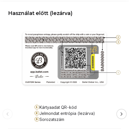
Használat előtt (lezárva)
Kártyaadat QR-kód
1
Jelmondat entrópia (lezárva)
2
Sorozatszám
3