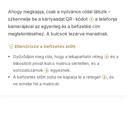
Ahogy megkapja, csak a nyilvános oldal látszik –
szkennelje be a kártyaadat QR-kódot
a telefonja
1
kamerájával az egyenleg és a befizetési cím
megtekintéséhez. A kulcsok lezárva maradnak.
Ellenőrizze a befizetés előtt
Győződjön meg róla, hogy a lekaparható réteg
és a
2
titkosított privát kulcs matrica sértetlen, és a
sorozatszámok
egyeznek.
3
A befizetés előtt soha ne kaparja le a réteget
, és
2
ne emelje fel a matricát.