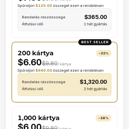
Spóroljon
$125.00
összeget ezen a rendelésen
$365.00
Rendelés részösszege
Átfutási idő
1 hét gyártás
BEST SELLER
200 kártya
−
32
%
$6.60
$9.80
/ kártya
Spóroljon
$640.00
összeget ezen a rendelésen
$1,320.00
Rendelés részösszege
Átfutási idő
2 hét gyártás
1,000 kártya
−
38
%
$6.00
$9.80
/ kártya