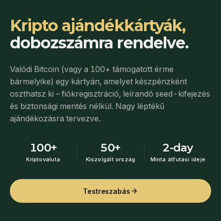
Kripto ajándékkártyák,
dobozszámra rendelve.
Valódi Bitcoin (vagy a 100+ támogatott érme
bármelyike) egy kártyán, amelyet készpénzként
oszthatsz ki – fiókregisztráció, leírandó seed-kifejezés
és biztonsági mentés nélkül. Nagy léptékű
ajándékozásra tervezve.
100+
50+
2-day
Kriptovaluta
Kiszolgált ország
Minta átfutási ideje
Testreszabás