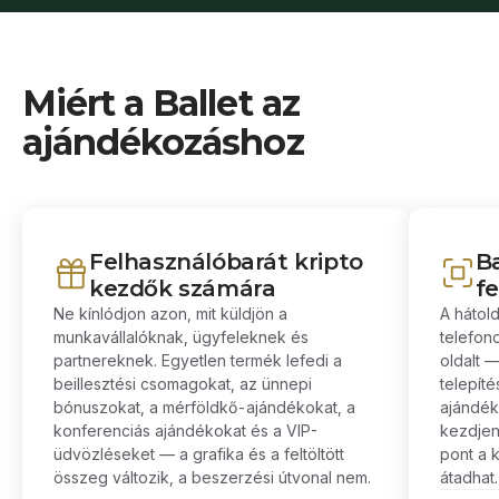
Miért a Ballet az
ajándékozáshoz
Felhasználóbarát kripto
B
kezdők számára
f
Ne kínlódjon azon, mit küldjön a
A hátol
munkavállalóknak, ügyfeleknek és
telefon
partnereknek. Egyetlen termék lefedi a
oldalt 
beillesztési csomagokat, az ünnepi
telepíté
bónuszokat, a mérföldkő-ajándékokat, a
ajándék 
konferenciás ajándékokat és a VIP-
kezdjen
üdvözléseket — a grafika és a feltöltött
pont a k
összeg változik, a beszerzési útvonal nem.
átadhat.