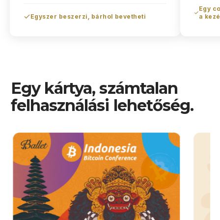
Egy co
Egyszer beszerzi, bárhol bevetheti
a kezé
Egy kártya, számtalan
felhasználási lehetőség.