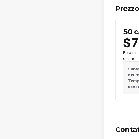
Prezz
50 c
$7
Risparm
ordine
Subto
dell'
Tempi
cons
Conta