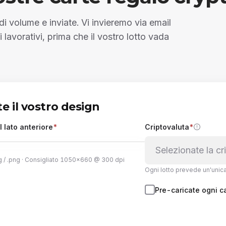
 di volume e inviate. Vi invieremo via email
lavorativi, prima che il vostro lotto vada
te il vostro design
l lato anteriore
*
Criptovaluta
*
Selezionate la c
jpg / .png · Consigliato 1050×660 @ 300 dpi
Ogni lotto prevede un'unica
nate qui la grafica, oppure fate clic
per sfogliare
Pre-caricate ogni c