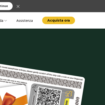
tinue
da
Assistenza
Acquista ora