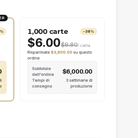
ER
1,000 carte
2
%
−
38
%
$6.00
$9.80
/ carta
Risparmiate
$3,800.00
su questo
ordine
Subtotale
0
$6,000.00
dell'ordine
i
Tempi di
3 settimane di
e
consegna
produzione