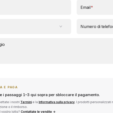
Email
*
Numero di telef
gio
IA E PAGA
 i passaggi 1–3 qui sopra per sbloccare il pagamento.
ettate i nostri
Termini
e la
Informativa sulla privacy
. I prodotti personalizzat
uzione o il rimborso.
vostro lotto?
Contattate le vendite →