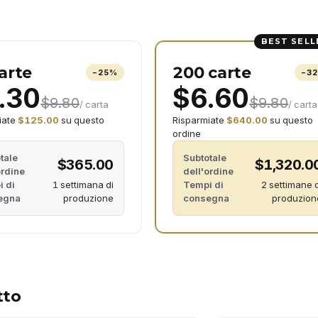
o
BEST SELL
arte
200 carte
−
25
%
−
3
.30
$6.60
$9.80
$9.80
/ carta
/ carta
iate
$125.00
su questo
Risparmiate
$640.00
su questo
ordine
tale
Subtotale
$365.00
$1,320.0
ordine
dell'ordine
 di
1 settimana di
Tempi di
2 settimane d
egna
produzione
consegna
produzion
tto