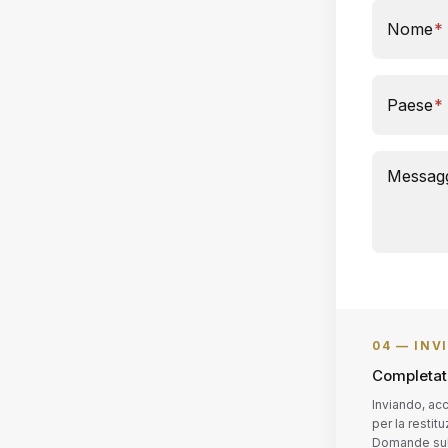
Nome
*
Paese
*
Messag
04 —
INV
Completate
Inviando, acc
per la restit
Domande sul 