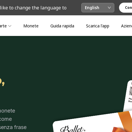
like to change the language to
English
Con
arte
Monete
Guida rapida
Scarica l'app
Azien
,
 monete
 come
senza frase