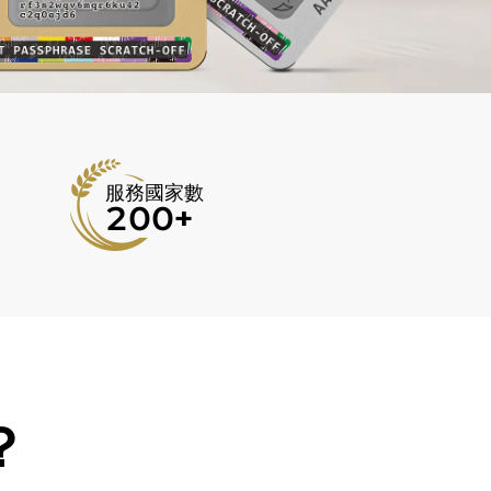
服務國家數
200+
？