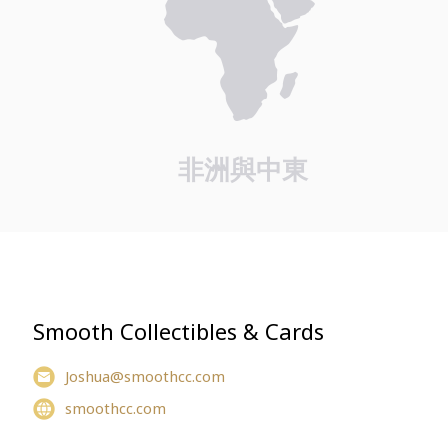
非洲與中東
Smooth Collectibles & Cards
Joshua@smoothcc.com
smoothcc.com