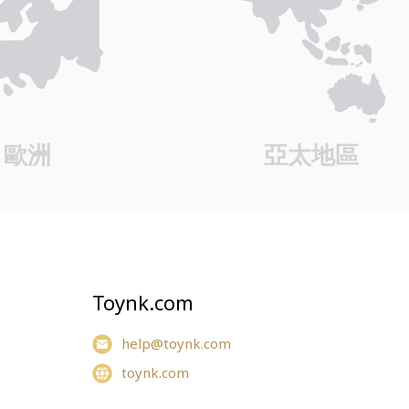
歐洲
亞太地區
Toynk.com
help@toynk.com
toynk.com