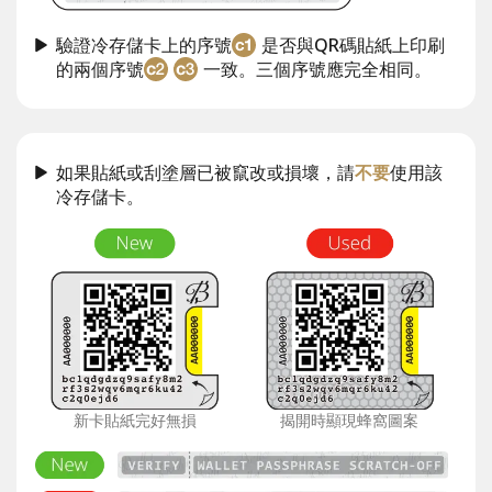
驗證冷存儲卡上的序號
是否與QR碼貼紙上印刷
的兩個序號
一致。三個序號應完全相同。
如果貼紙或刮塗層已被竄改或損壞，請
不要
使用該
冷存儲卡。
新卡貼紙完好無損
揭開時顯現蜂窩圖案