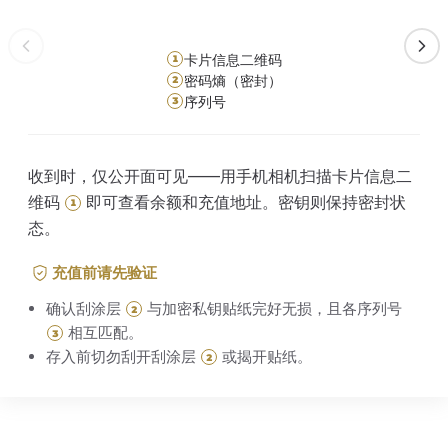
卡片信息二维码
1
密码熵（密封）
2
序列号
3
收到时，仅公开面可见——用手机相机扫描卡片信息二
维码
即可查看余额和充值地址。密钥则保持密封状
1
态。
充值前请先验证
确认刮涂层
与加密私钥贴纸完好无损，且各序列号
2
相互匹配。
3
存入前切勿刮开刮涂层
或揭开贴纸。
2