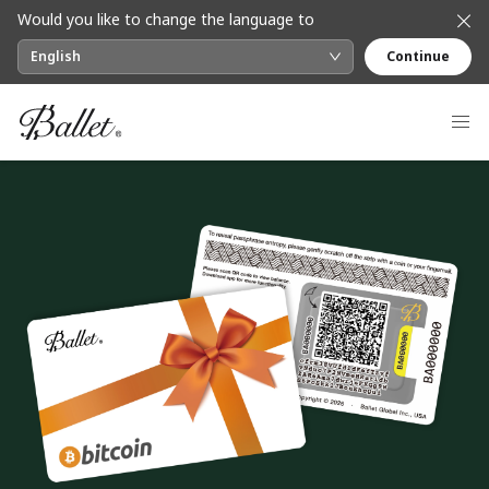
Navigated to REAL 系列数字资产冷存储
Would you like to change the language to
English
Continue