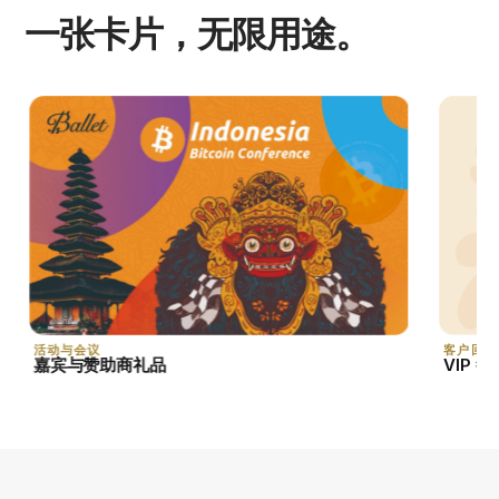
一张卡片，无限用途。
活动与会议
客户回馈
嘉宾与赞助商礼品
VIP 