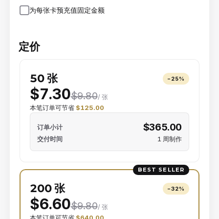
为每张卡预充值固定金额
定价
50 张
−
25
%
$7.30
$9.80
/ 张
本笔订单可节省
$125.00
$365.00
订单小计
交付时间
1 周制作
BEST SELLER
200 张
−
32
%
$6.60
$9.80
/ 张
本笔订单可节省
$640.00