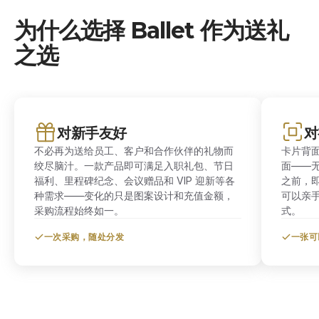
为什么选择 Ballet 作为送礼
之选
对新手友好
对
不必再为送给员工、客户和合作伙伴的礼物而
卡片背
绞尽脑汁。一款产品即可满足入职礼包、节日
面——
福利、里程碑纪念、会议赠品和 VIP 迎新等各
之前，
种需求——变化的只是图案设计和充值金额，
可以亲
采购流程始终如一。
式。
一次采购，随处分发
一张可