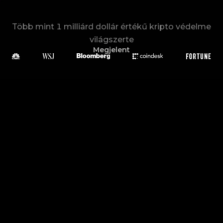
Több mint 1 milliárd dollár értékű kripto védelme 
világszerte
Megjelent
Nincs
firmware
Nincs
jelszó
Nincs
seed-kifejezés
beállítás
Szkenneld, töltsd fel, biztonságban. Ilyen egyszerű.