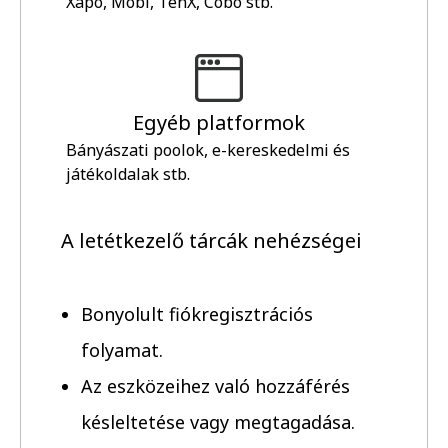
Xapo, Mobi, TenX, Cobo stb.
Egyéb platformok
Bányászati poolok, e-kereskedelmi és
játékoldalak stb.
A letétkezelő tárcák nehézségei
Bonyolult fiókregisztrációs
folyamat.
Az eszközeihez való hozzáférés
késleltetése vagy megtagadása.