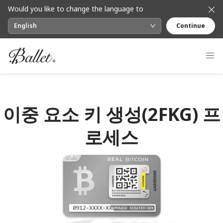
Would you like to change the language to
English
Continue
이중 요소 키 생성(2FKG) 프
로세스