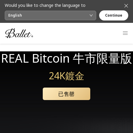
Would you like to change the language to
English
Continue
REAL Bitcoin 牛市限量版
24K鍍金
已售罄