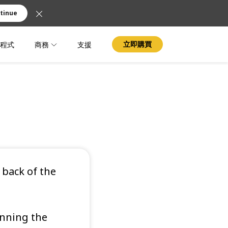
tinue
程式
商務
支援
立即購買
 back of the
.
anning the