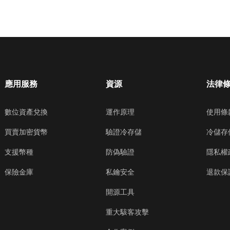
應用服務
資源
法律
數位資產兌換
運作原理
使用條
買賣加密貨幣
驗證冷存儲
冷儲存
支援幣種
防偽驗證
隱私權
保險金庫
私鑰安全
退款保
開源工具
重大駭客攻擊