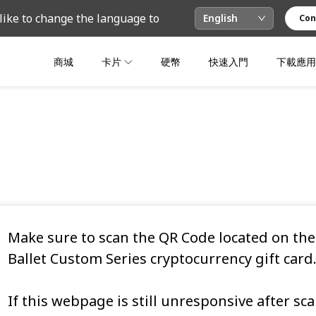
like to change the language to
English
Con
商城
卡片
硬幣
快速入門
下載應用
Make sure to scan the QR Code located on the
Ballet Custom Series cryptocurrency gift card
If this webpage is still unresponsive after sc