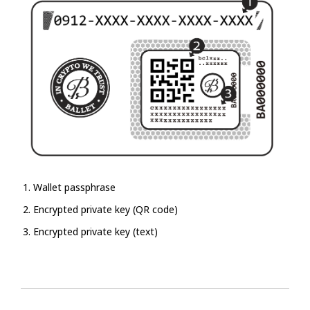
Wallet passphrase
Encrypted private key (QR code)
Encrypted private key (text)