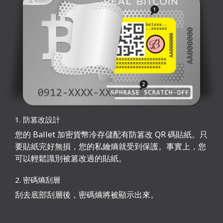
1. 防篡改設計
您的 Ballet 加密貨幣冷存儲配有防篡改 QR 碼貼紙。只
要貼紙完好無損，您的私鑰熵就受到保護。事實上，您
可以輕鬆識別被篡改過的貼紙。
2. 密碼熵刮層
刮去底部刮層後，密碼熵將被顯示出來。