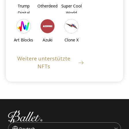
Trump
Otherdeed
Super Cool
FIL
AXS
AXS
Digital
World
Trading
Cards
Art Blocks
Azuki
Clone X
Weitere unterstützte
NFTs
Sandbox's
Moonbirds
Doodles
LANDs
Meebits
Cool Cats
BoredApe
KennelClub
Deutsch