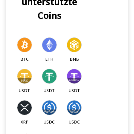
unterstützte
Coins
BTC
ETH
BNB
USDT
USDT
USDT
XRP
USDC
USDC