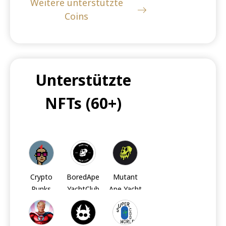
Weitere unterstützte
Coins
USDC
DOGE
LTC
Unterstützte
UNI
UNI
UNI
NFTs
(60+)
LINK
LINK
LINK
Crypto
BoredApe
Mutant
Punks
YachtClub
Ape Yacht
MATIC
BCH
TRX
Club