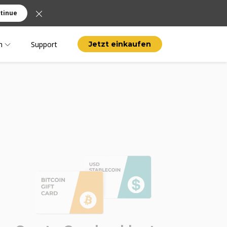
tinue
n
Support
Jetzt einkaufen