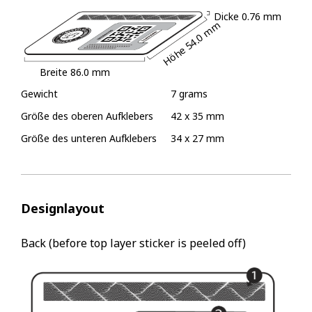
Dicke
0.76 mm
54.0 mm
Höhe
Breite
86.0 mm
Gewicht
7 grams
Größe des oberen Aufklebers
42 x 35 mm
Größe des unteren Aufklebers
34 x 27 mm
Designlayout
Back (before top layer sticker is peeled off)