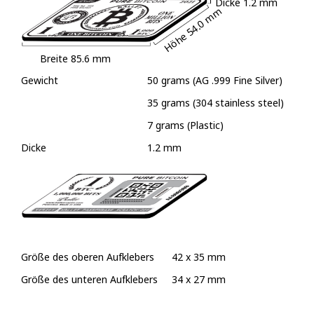
Dicke
1.2 mm
54.0 mm
Höhe
Breite
85.6 mm
Gewicht
50 grams (AG .999 Fine Silver)
35 grams (304 stainless steel)
7 grams (Plastic)
Dicke
1.2 mm
Größe des oberen Aufklebers
42 x 35 mm
Größe des unteren Aufklebers
34 x 27 mm