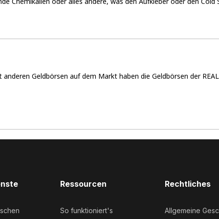
nde Chemikalien oder alles andere, was den Aufkleber oder den Cold 
t anderen Geldbörsen auf dem Markt haben die Geldbörsen der REAL S
nste
Ressourcen
Rechtliches
uschen
So funktioniert's
Allgemeine Ges