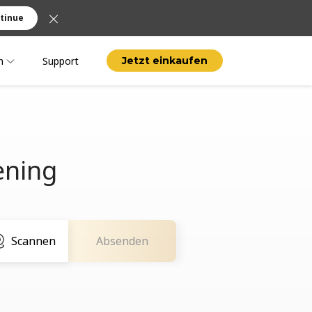
tinue
n
Support
Jetzt einkaufen
ening
Scannen
Absenden