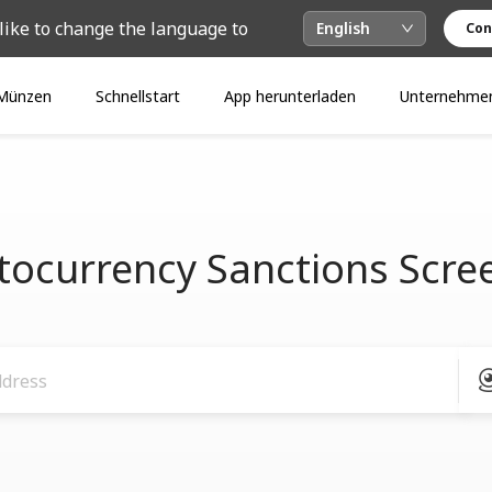
like to change the language to
English
Con
Münzen
Schnellstart
App herunterladen
Unternehme
tocurrency Sanctions Scre