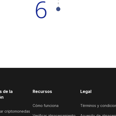
s de la
Recursos
Legal
ón
Cómo funciona
Términos y condicio
iar criptomonedas
Verificar almacenamiento
Acuerdo de almacenam