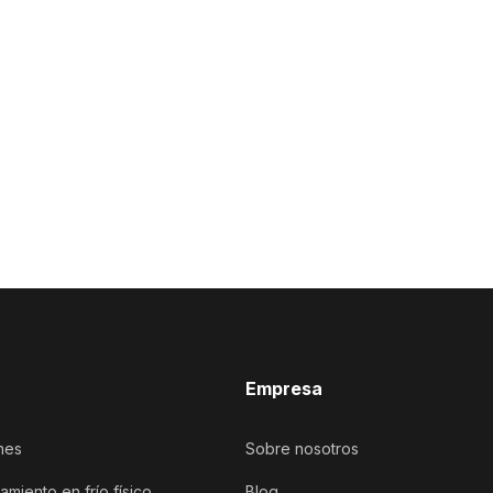
Empresa
nes
Sobre nosotros
iento en frío físico
Blog