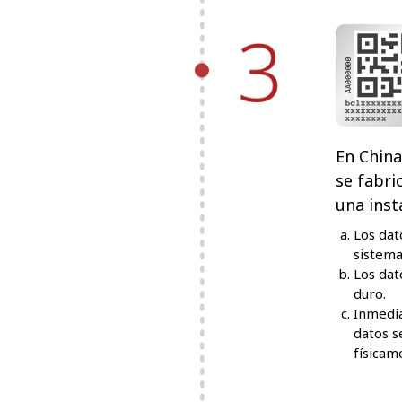
En China
se fabri
una inst
Los dat
sistema
Los dat
duro.
Inmedia
datos s
físicam