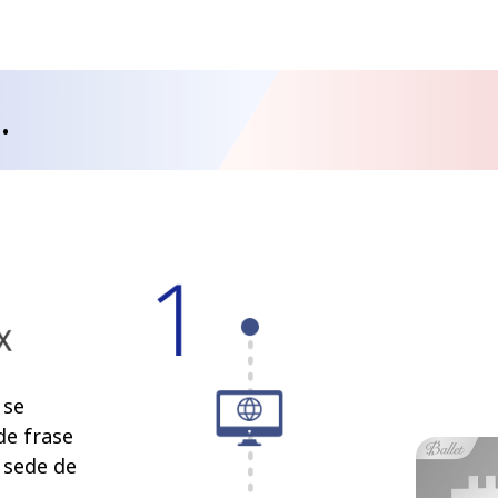
.
 se
de frase
 sede de