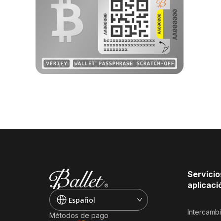
Servicio
aplicaci
Español
Intercamb
Métodos de pago