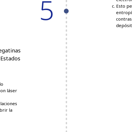
Esto pe
entropí
contras
depósi
pegatinas
 Estados
do
on láser
laciones
rir la