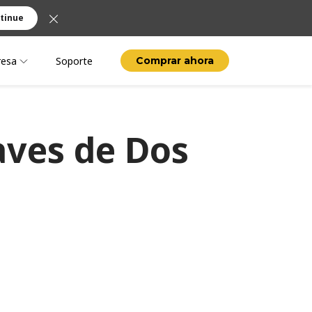
tinue
esa
Soporte
Comprar ahora
aves de Dos