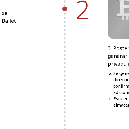
o se
 Ballet
3. Poste
generar 
privada 
Se gene
direcci
confirm
adiciona
Esta en
almacen