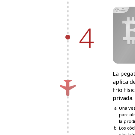
La pegat
aplica d
frío físi
privada.
Una vez
parcial
la produ
Los cód
electró