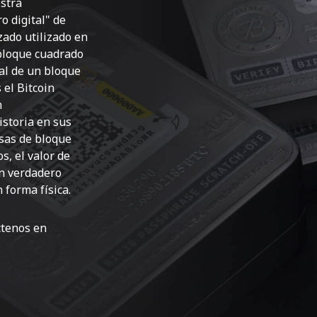
stra
o digital" de
zado utilizado en
 bloque cuadrado
al de un bloque
 el Bitcoin
n
storia en sus
sas de bloque
s, el valor de
n verdadero
 forma física.
ctenos en