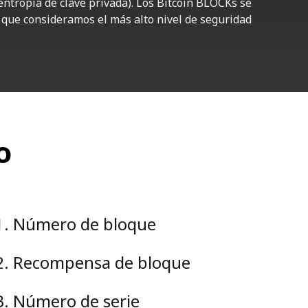
entropía de clave privada). Los Bitcoin BLOCKs se
que consideramos el más alto nivel de seguridad
o
1
.
Número de bloque
2
.
Recompensa de bloque
3
.
Número de serie