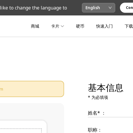
like to change the language to
English
Con
商城
卡片
硬币
快速入门
下载
基本信息
om
* 为必填项
姓名* ：
职称：