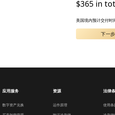
$365 in tot
美国境内预计交付时间
下一
应用服务
资源
法律
数字资产兑换
运作原理
使用条
买卖加密货币
验证冷存储
冷存储