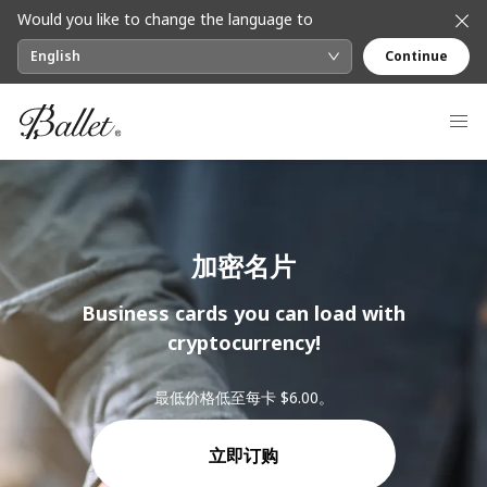
Would you like to change the language to
English
Continue
加密名片
Business cards you can load with
cryptocurrency!
最低价格低至每卡 $6.00。
立即订购