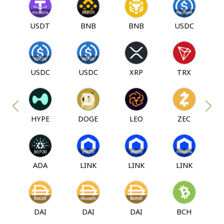
USDT
BNB
BNB
USDC
USDC
USDC
XRP
TRX
HYPE
DOGE
LEO
ZEC
ADA
LINK
LINK
LINK
DAI
DAI
DAI
BCH