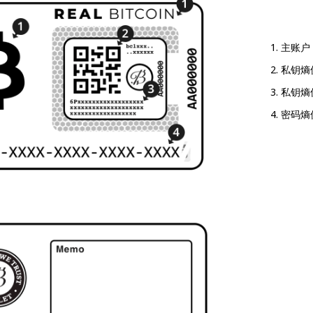
主账户
私钥熵
私钥熵
密码熵