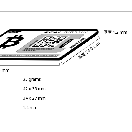
厚度
1.2 mm
54.0 mm
高度
6 mm
35 grams
42 x 35 mm
34 x 27 mm
1.2 mm