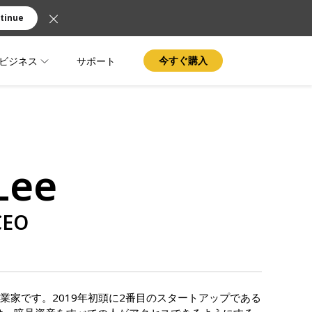
tinue
ビジネス
サポート
今すぐ購入
Lee
CEO
の起業家です。2019年初頭に2番目のスタートアップである