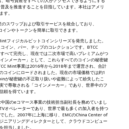
lletは、暗号資産をすべての人がアクセスできるようにする
バルな普及を推進することを目指しています。本社はアメリ
ます。
は、暗号資産のスワップおよび取引サービスを統合しており、
内でコインやトークンを簡単に取引できます。
CC Mintフィジカルビットコインシリーズを発売しました。
ったコイン、バー、チップのコレクションです。BTCC
り、すべて完売し、現在では二次市場で高いプレミアムがつ
は「コインメーカー」として、これらすべてのコインの秘密鍵
C Mint事業は2016年から2018年まで運営され、合計
がこれらのコインにロードされました。現在の市場価格では約1
coinが秘密鍵の不正取り扱いや盗難によって紛失したこ
実で尊敬される「コインメーカー」であり、世界中のフ
信頼を得ています。
mart中国のeコマース事業の技術担当副社長を務めていまし
PTVオペレーターであり、世界で最も多くの加入者を持つ
CTOでした。2007年に上海に移り、EMCのChina Center of
ェアエンジニアリングディレクターとして、クラウドコンピュー
を担当しました。