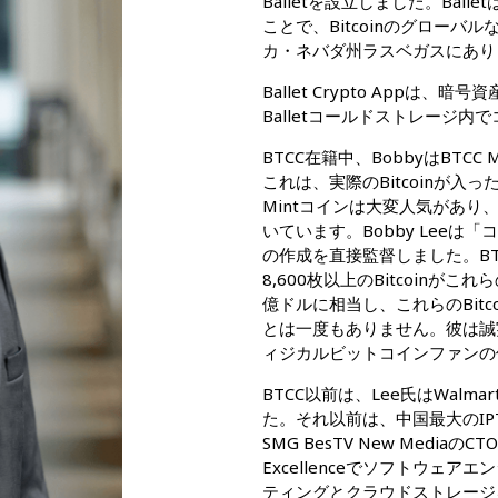
Balletを設立しました。Ba
ことで、Bitcoinのグロー
カ・ネバダ州ラスベガスにあり
Ballet Crypto App
Balletコールドストレージ
BTCC在籍中、BobbyはBT
これは、実際のBitcoinが入
Mintコインは大変人気があ
いています。Bobby Lee
の作成を直接監督しました。BTC
8,600枚以上のBitcoin
億ドルに相当し、これらのBit
とは一度もありません。彼は誠
ィジカルビットコインファンの
BTCC以前は、Lee氏はWal
た。それ以前は、中国最大のI
SMG BesTV New Mediaの
Excellenceでソフトウ
ティングとクラウドストレージ