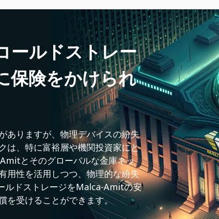
コールドストレー
に保険をかけられ
がありますが、物理デバイスの紛失
スクは、特に富裕層や機関投資家にと
-Amitとそのグローバルな金庫ネッ
的有用性を活用しつつ、物理的な紛失
ルドストレージをMalca-Amitの安
償を受けることができます。