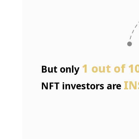
1 out of 1
But only
IN
NFT investors are