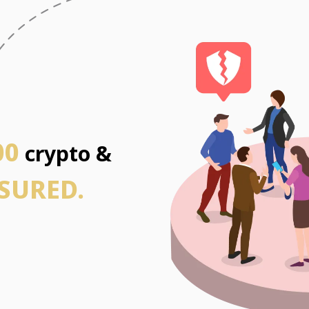
00
crypto &
SURED.