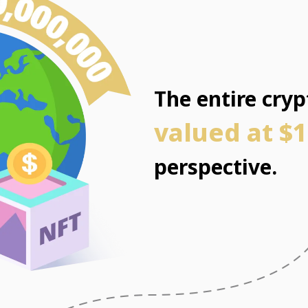
The entire cry
valued at $1
perspective.