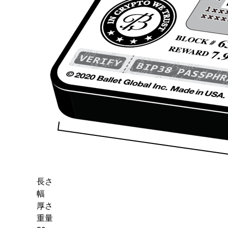
長さ
幅
厚さ
重量