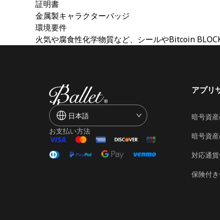
証明書
金属製キャラクターバッジ
環境要件
火気や腐食性化学物質など、シールやBitcoin B
アプリ
日本語
暗号資産
お支払い方法
暗号資産
対応通貨
保険付き