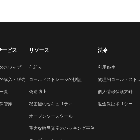
サービス
リソース
法令
のスワップ
仕組み
利用条件
の購入・販売
コールドストレージの検証
物理的コールドスト
一覧
偽造防止
個人情報保護方針
保管庫
秘密鍵のセキュリティ
返金保証ポリシー
オープンソースツール
重大な暗号資産のハッキング事例