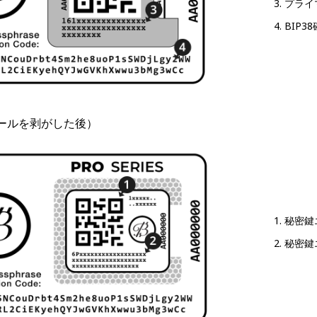
プライ
BIP3
ールを剥がした後）
秘密鍵
秘密鍵