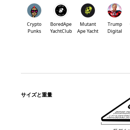
Crypto
BoredApe
Mutant
Trump
Punks
YachtClub
Ape Yacht
Digital
Club
Trading
Cards
サイズと重量