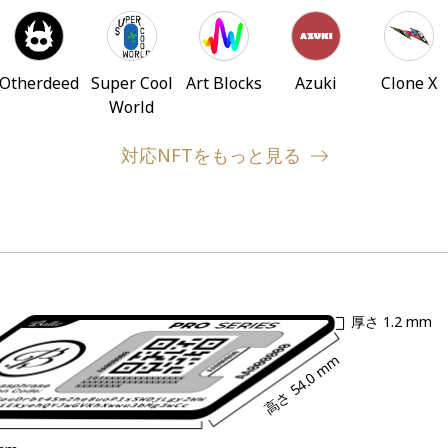
Otherdeed
Super Cool
Art Blocks
Azuki
Clone X
World
対応NFTをもっと見る
厚さ
1.2 mm
54.0 mm
高さ