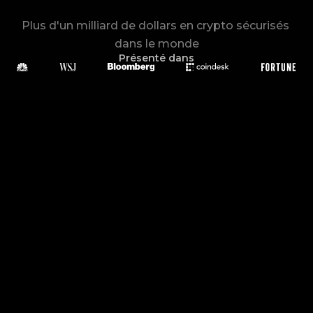
Plus d'un milliard de dollars en crypto sécurisés 
dans le monde
Présenté dans
Sans
firmware
Sans
mot de passe
Sans
configuration de
phrase seed
Scannez, chargez, sécurisé. Aussi simple que ça.