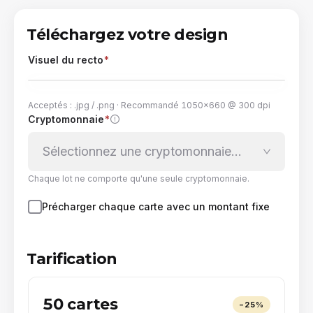
Téléchargez votre design
Visuel du recto
*
Acceptés : .jpg / .png · Recommandé 1050×660 @ 300 dpi
Cryptomonnaie
*
Déposez le visuel ici, ou cliquez pour
parcourir
Sélectionnez une cryptomonnaie…
Chaque lot ne comporte qu'une seule cryptomonnaie.
Précharger chaque carte avec un montant fixe
Tarification
50 cartes
−
25
%