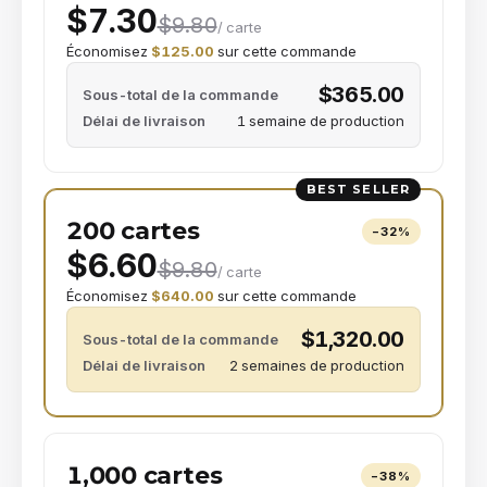
$7.30
$9.80
/ carte
Économisez
$125.00
sur cette commande
$365.00
Sous-total de la commande
Délai de livraison
1 semaine de production
BEST SELLER
200 cartes
−
32
%
$6.60
$9.80
/ carte
Économisez
$640.00
sur cette commande
$1,320.00
Sous-total de la commande
Délai de livraison
2 semaines de production
1,000 cartes
−
38
%