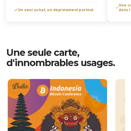
Une ca
Un seul achat, un déploiement partout
dans 
Une seule carte,
d'innombrables usages.