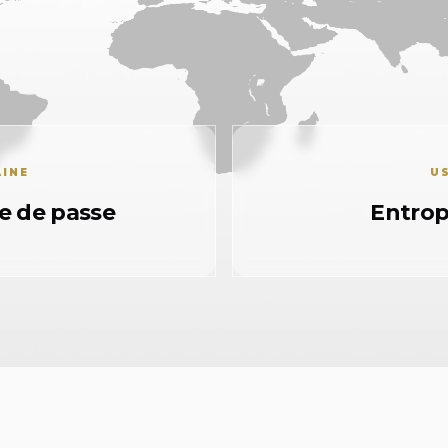
AINE
US
e de passe
Entropi