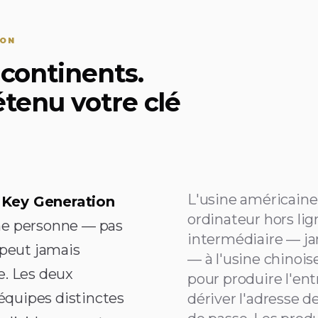
ION
continents.
étenu votre clé
L'usine américaine
 Key Generation
ordinateur hors li
ne personne — pas
intermédiaire — ja
peut jamais
— à l'usine chinois
e. Les deux
pour produire l'ent
équipes distinctes
dériver l'adresse d