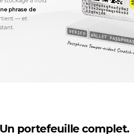
de stockage à froid
une phrase de
rtient — et
stant.
Un portefeuille complet.