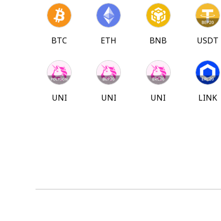
BTC
ETH
BNB
USDT
UNI
UNI
UNI
LINK