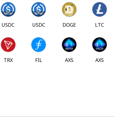
USDC
USDC
DOGE
LTC
TRX
FIL
AXS
AXS