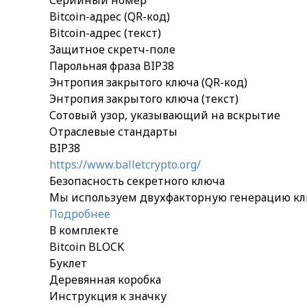
Серийный номер
Bitcoin-адрес (QR-код)
Bitcoin-адрес (текст)
Защитное скретч-поле
Парольная фраза BIP38
Энтропия закрытого ключа (QR-код)
Энтропия закрытого ключа (текст)
Сотовый узор, указывающий на вскрытие
Отраслевые стандарты
BIP38
https://www.balletcrypto.org/
Безопасность секретного ключа
Мы используем двухфакторную генерацию ключ
Подробнее
В комплекте
Bitcoin BLOCK
Буклет
Деревянная коробка
Инструкция к значку