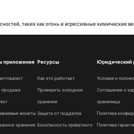
ностей, таких как огонь и агрессивные химические вещ
ы приложения
Ресурсы
Юридический 
иптовалют
Как это работает
Условия и полож
и продажа
Проверить холодное
Соглашение о ка
лют
хранение
хранилища
иваемые монеты
Защита от подделок
Политика конфид
ванное хранение
Безопасность приватного
Политика гарант