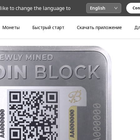
like to change the language to
English
Con
Монеты
Быстрый старт
Скачать приложение
Дл