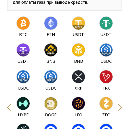
для оплаты газа при выводе средств.
BTC
ETH
USDT
USDT
USDT
BNB
BNB
USDC
USDC
USDC
XRP
TRX
HYPE
DOGE
LEO
ZEC