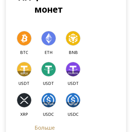
монет
BTC
ETH
BNB
USDT
USDT
USDT
XRP
USDC
USDC
Больше