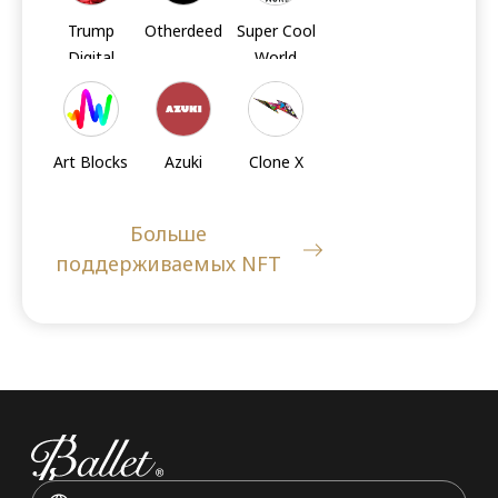
FIL
AXS
AXS
Trump
Otherdeed
Super Cool
Digital
World
Trading
Cards
Art Blocks
Azuki
Clone X
Больше
поддерживаемых NFT
Sandbox's
Moonbirds
Doodles
LANDs
Meebits
Cool Cats
BoredApe
KennelClub