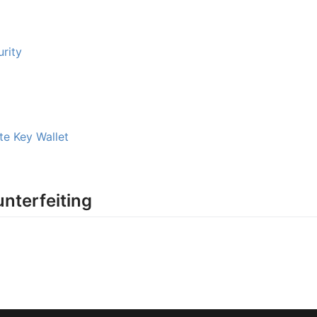
urity
te Key Wallet
nterfeiting