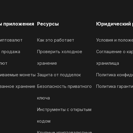
ы приложения
Ресурсы
Юридический 
иптовалют
Как это работает
Условия и полож
и продажа
Проверить холодное
Соглашение о ка
лют
хранение
хранилища
иваемые монеты
Защита от подделок
Политика конфид
ванное хранение
Безопасность приватного
Политика гарант
ключа
Инструменты с открытым
кодом
Крупные криптовалютные