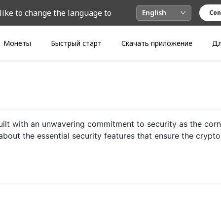
like to change the language to
English
Con
Монеты
Быстрый старт
Скачать приложение
Дл
uilt with an unwavering commitment to security as the corn
bout the essential security features that ensure the crypto