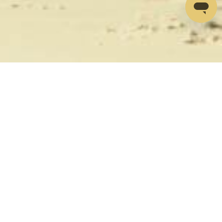
Zero configurazione, nessuna
password, nessun KYC. Più
semplice che mai.