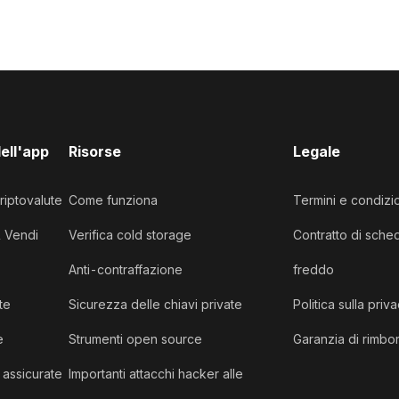
dell'app
Risorse
Legale
riptovalute
Come funziona
Termini e condizi
& Vendi
Verifica cold storage
Contratto di sche
Anti-contraffazione
freddo
te
Sicurezza delle chiavi private
Politica sulla priv
e
Strumenti open source
Garanzia di rimbor
 assicurate
Importanti attacchi hacker alle