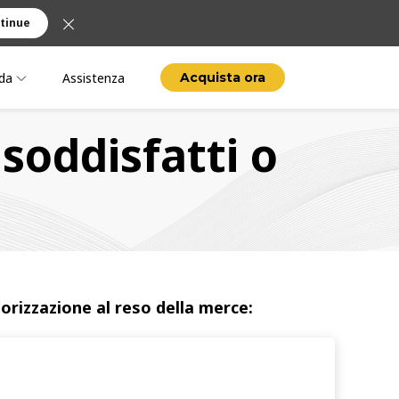
tinue
da
Assistenza
Acquista ora
soddisfatti o
orizzazione al reso della merce: