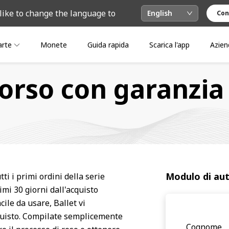
like to change the language to
English
Con
arte
Monete
Guida rapida
Scarica l'app
Azien
borso con garanzia 
Modulo di aut
ti i primi ordini della serie
rimi 30 giorni dall'acquisto
cile da usare, Ballet vi
quisto. Compilate semplicemente
Cognome