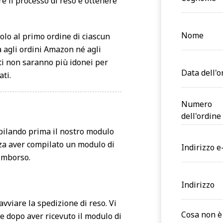
e il processo di reso e ottenere
Nome
olo al primo ordine di ciascun
ca agli ordini Amazon né agli
enti non saranno più idonei per
Data dell'o
ati.
Numero
dell'ordine
mpilando prima il nostro modulo
enza aver compilato un modulo di
Indirizzo e
rimborso.
Indirizzo
vviare la spedizione di reso. Vi
Cosa non è 
ge dopo aver ricevuto il modulo di