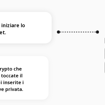
iniziare lo
et.
crypto che
toccate il
 inserite i
e privata.