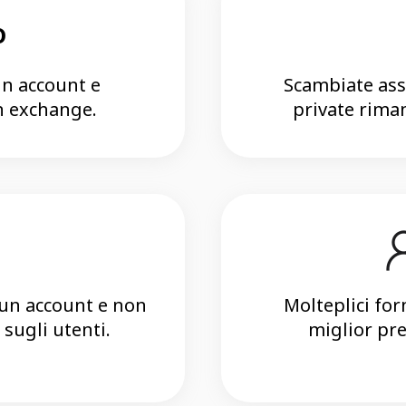
o
un account e
Scambiate asse
n exchange.
private riman
 un account e non
Molteplici for
sugli utenti.
miglior pre