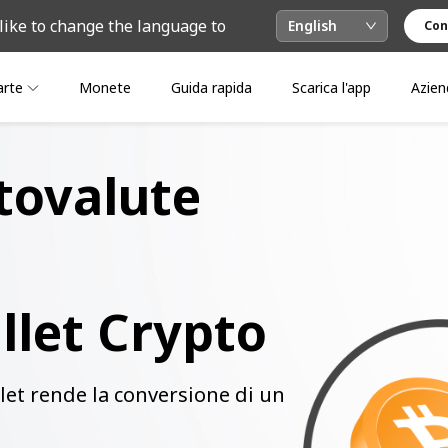
like to change the language to
English
Con
arte
Monete
Guida rapida
Scarica l'app
Azien
tovalute
llet Crypto
let rende la conversione di un