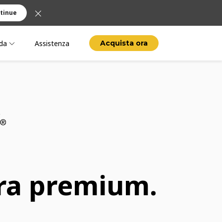
tinue
da
Assistenza
Acquista ora
ra premium.