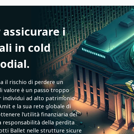
 assicurare i
ali in cold
odial.
 il rischio di perdere un
 di valore è un passo troppo
 individui ad alto patrimonio
Amit e la sua rete globale di
enere l'utilità finanziaria del
 responsabilità della perdita
tti Ballet nelle strutture sicure