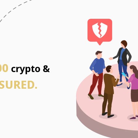
00
crypto &
SURED.