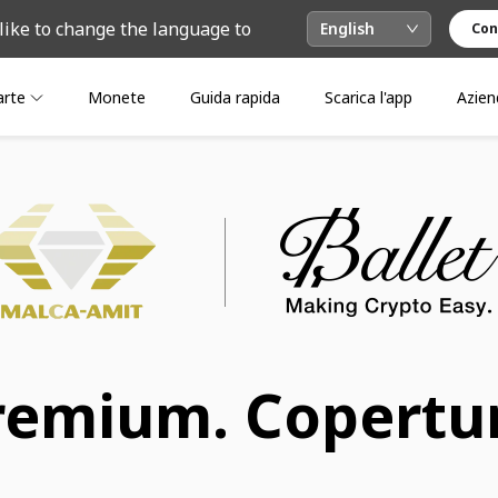
like to change the language to
English
Con
arte
Monete
Guida rapida
Scarica l'app
Azien
premium. Copertu