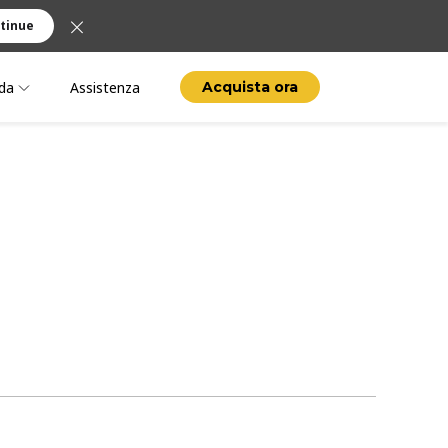
tinue
da
Assistenza
Acquista ora