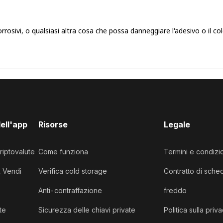
orrosivi, o qualsiasi altra cosa che possa danneggiare l'adesivo o il c
dell'app
Risorse
Legale
riptovalute
Come funziona
Termini e condizi
& Vendi
Verifica cold storage
Contratto di sche
Anti-contraffazione
freddo
te
Sicurezza delle chiavi private
Politica sulla priv