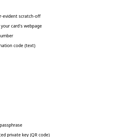
-evident scratch-off
 your card's webpage
 number
mation code (text)
 passphrase
ted private key (QR code)