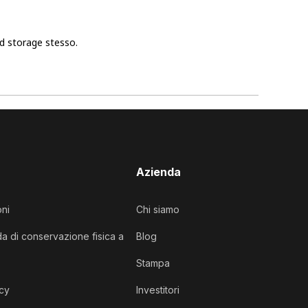
old storage stesso.
Azienda
oni
Chi siamo
da di conservazione fisica a
Blog
Stampa
acy
Investitori