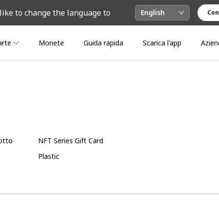
like to change the language to
English
Con
arte
Monete
Guida rapida
Scarica l'app
Azien
otto
NFT Series Gift Card
Plastic