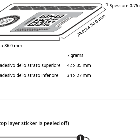
Spessore
0.76
54.0 mm
Altezza
za
86.0 mm
7 grams
'adesivo dello strato superiore
42 x 35 mm
adesivo dello strato inferiore
34 x 27 mm
op layer sticker is peeled off)