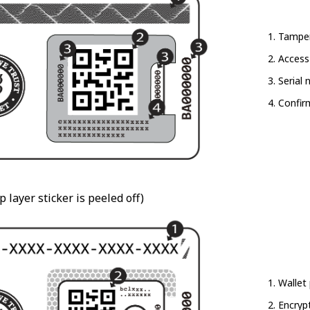
Tamper
Access
Serial
Confir
p layer sticker is peeled off)
Wallet
Encryp