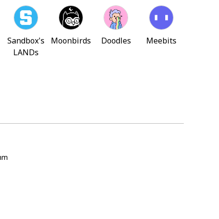
Sandbox's
Moonbirds
Doodles
Meebits
LANDs
mm