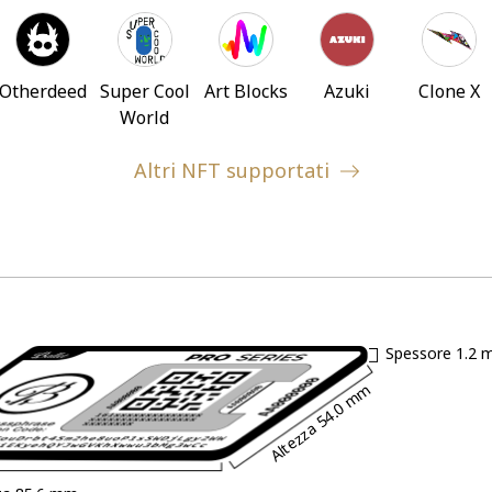
Otherdeed
Super Cool
Art Blocks
Azuki
Clone X
World
Altri NFT supportati
Spessore
1.2 
54.0 mm
Altezza