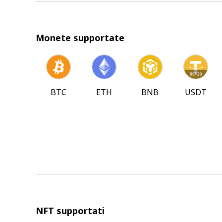
Monete supportate
BTC
ETH
BNB
USDT
NFT supportati