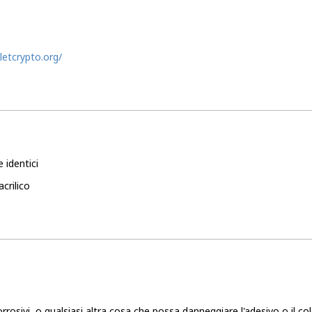
letcrypto.org/
 identici
acrilico
orrosivi, o qualsiasi altra cosa che possa danneggiare l'adesivo o il c