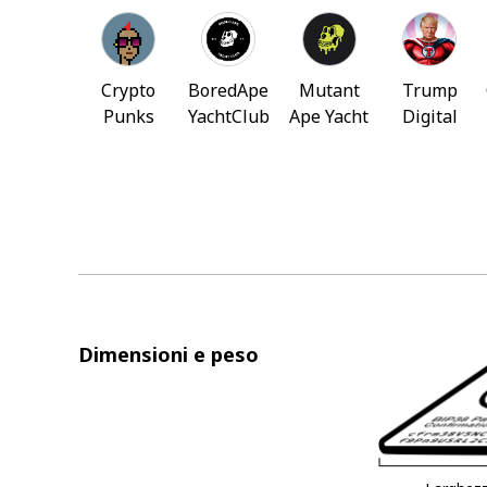
Crypto
BoredApe
Mutant
Trump
Punks
YachtClub
Ape Yacht
Digital
Club
Trading
Cards
Dimensioni e peso