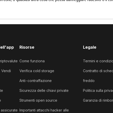
dell'app
Risorse
Legale
riptovalute
Come funziona
Termini e condizi
& Vendi
Verifica cold storage
Contratto di sche
Anti-contraffazione
freddo
te
Sicurezza delle chiavi private
Politica sulla priv
e
Strumenti open source
Garanzia di rimbor
 assicurate
Importanti attacchi hacker alle