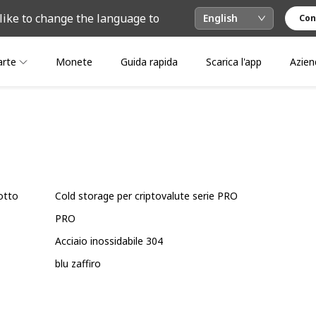
like to change the language to
English
Con
arte
Monete
Guida rapida
Scarica l'app
Azien
otto
Cold storage per criptovalute serie PRO
PRO
Acciaio inossidabile 304
blu zaffiro