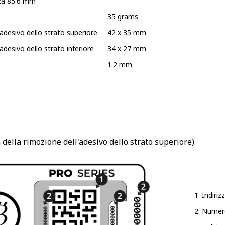
za
85.6 mm
35 grams
'adesivo dello strato superiore
42 x 35 mm
adesivo dello strato inferiore
34 x 27 mm
1.2 mm
 della rimozione dell'adesivo dello strato superiore)
Indiriz
Numero