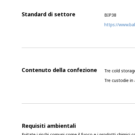
Standard di settore
BIP38
https://www.bal
Contenuto della confezione
Tre cold storage
Tre custodie in 
Requisiti ambientali
Evitate i rischi comuni come il fuoco e i prodotti chimici c