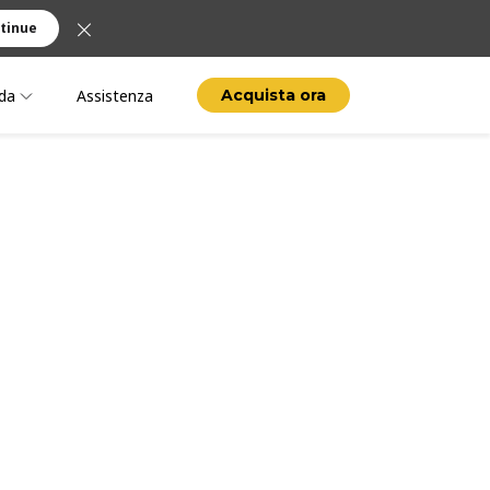
tinue
da
Assistenza
Acquista ora